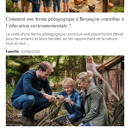
Comment une ferme pédagogique à Besançon contribue à
l’éducation environnementale ?
La visite d’une ferme pédagogique constitue une opportunité d’éveil
pour les enfants et leurs familles, en les rapprochant de la nature
tout en leur
…
Famille
02/06/2026