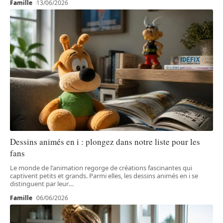
Famille
13/06/2026
Dessins animés en i : plongez dans notre liste pour les
fans
Le monde de l'animation regorge de créations fascinantes qui
captivent petits et grands. Parmi elles, les dessins animés en i se
distinguent par leur
…
Famille
06/06/2026