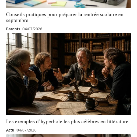
Conseils pratiques pour préparer la rentrée scolaire en
septembre
Parents
04/07/2026
Les exemples d’hyperbole les plus célèbres en littérature
Actu
04/07/2026