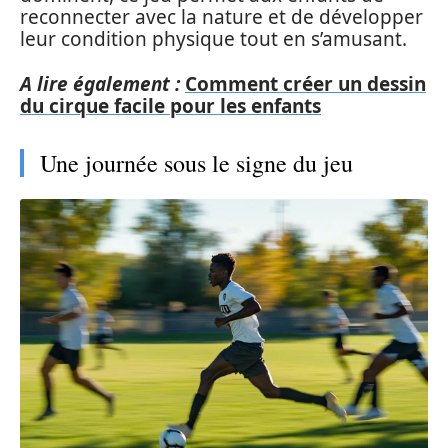
reconnecter avec la nature et de développer
leur condition physique tout en s’amusant.
A lire également :
Comment créer un dessin
du cirque facile pour les enfants
Une journée sous le signe du jeu