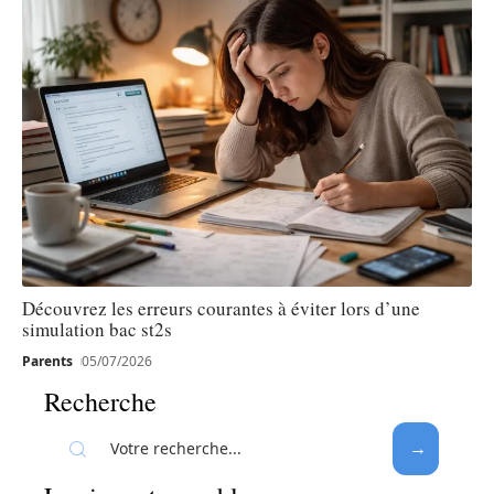
Découvrez les erreurs courantes à éviter lors d’une
simulation bac st2s
Parents
05/07/2026
Recherche