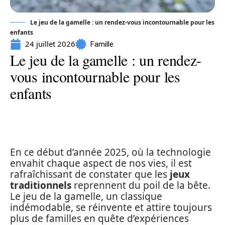
Le jeu de la gamelle : un rendez-vous incontournable pour les
enfants
24 juillet 2026
Famille
Le jeu de la gamelle : un rendez-
vous incontournable pour les
enfants
En ce début d’année 2025, où la technologie
envahit chaque aspect de nos vies, il est
rafraîchissant de constater que les
jeux
traditionnels
reprennent du poil de la bête.
Le jeu de la gamelle, un classique
indémodable, se réinvente et attire toujours
plus de familles en quête d’expériences