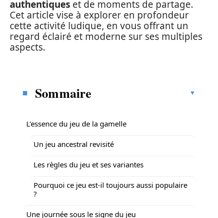
authentiques
et de moments de partage.
Cet article vise à explorer en profondeur
cette activité ludique, en vous offrant un
regard éclairé et moderne sur ses multiples
aspects.
Sommaire
L’essence du jeu de la gamelle
Un jeu ancestral revisité
Les règles du jeu et ses variantes
Pourquoi ce jeu est-il toujours aussi populaire
?
Une journée sous le signe du jeu