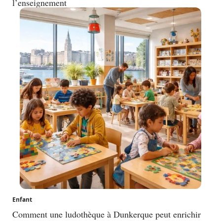
l’enseignement
Enfant
Comment une ludothèque à Dunkerque peut enrichir