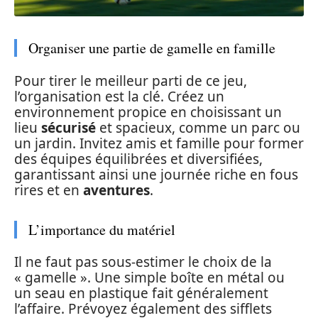
Organiser une partie de gamelle en famille
Pour tirer le meilleur parti de ce jeu,
l’organisation est la clé. Créez un
environnement propice en choisissant un
lieu
sécurisé
et spacieux, comme un parc ou
un jardin. Invitez amis et famille pour former
des équipes équilibrées et diversifiées,
garantissant ainsi une journée riche en fous
rires et en
aventures
.
L’importance du matériel
Il ne faut pas sous-estimer le choix de la
« gamelle ». Une simple boîte en métal ou
un seau en plastique fait généralement
l’affaire. Prévoyez également des sifflets