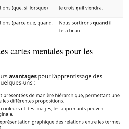
ions (que, si, lorsque)
Je crois
qu
il viendra.
tions (parce que, quand,
Nous sortirons
quand
il
fera beau.
es cartes mentales pour les
eurs
avantages
pour l’apprentissage des
quelques-uns :
nt présentées de manière hiérarchique, permettant une
les différentes propositions.
es couleurs et des images, les apprenants peuvent
inale.
représentation graphique des relations entre les termes
s.