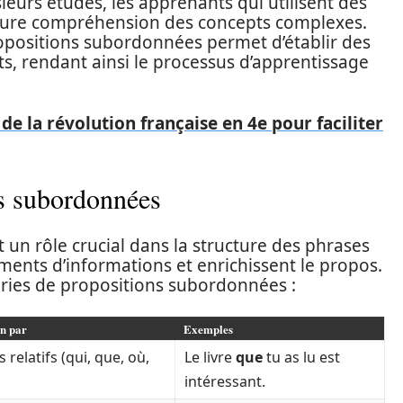
ieurs études, les apprenants qui utilisent des
leure compréhension des concepts complexes.
ropositions subordonnées permet d’établir des
nts, rendant ainsi le processus d’apprentissage
e la révolution française en 4e pour faciliter
ns subordonnées
un rôle crucial dans la structure des phrases
ments d’informations et enrichissent le propos.
ories de propositions subordonnées :
on par
Exemples
relatifs (qui, que, où,
Le livre
que
tu as lu est
intéressant.