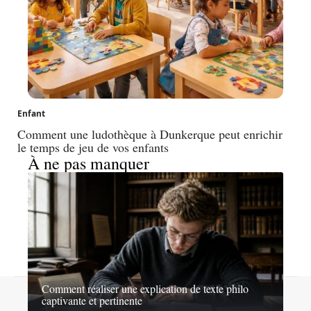
Enfant
Comment une ludothèque à Dunkerque peut enrichir
le temps de jeu de vos enfants
À ne pas manquer
Comment réaliser une explication de texte philo
Contact
Mentions légales
Sitemap
captivante et pertinente