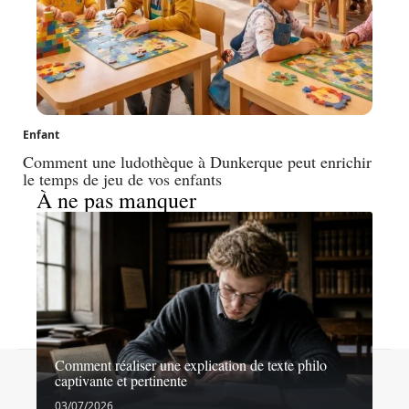
Enfant
Comment une ludothèque à Dunkerque peut enrichir
le temps de jeu de vos enfants
À ne pas manquer
Comment réaliser une explication de texte philo
Contact
Mentions légales
Sitemap
captivante et pertinente
© 2026 | echosdecole.fr
03/07/2026