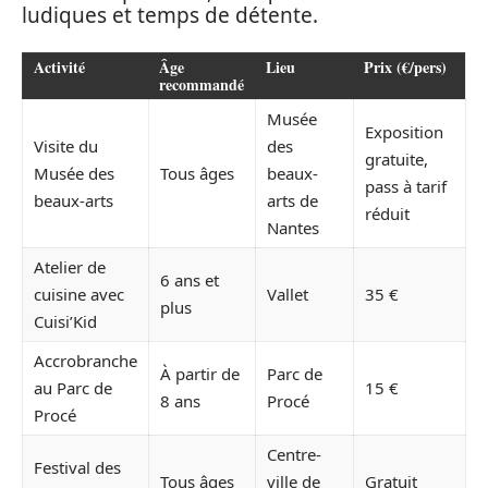
ludiques et temps de détente.
Activité
Âge
Lieu
Prix (€/pers)
recommandé
Musée
Exposition
Visite du
des
gratuite,
Musée des
Tous âges
beaux-
pass à tarif
beaux-arts
arts de
réduit
Nantes
Atelier de
6 ans et
cuisine avec
Vallet
35 €
plus
Cuisi’Kid
Accrobranche
À partir de
Parc de
au Parc de
15 €
8 ans
Procé
Procé
Centre-
Festival des
Tous âges
ville de
Gratuit