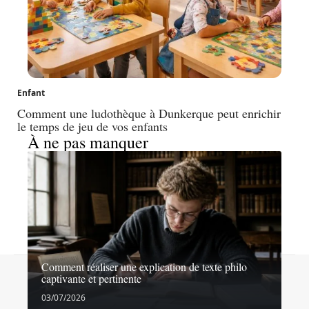
Enfant
Comment une ludothèque à Dunkerque peut enrichir
le temps de jeu de vos enfants
À ne pas manquer
Comment réaliser une explication de texte philo
Contact
Mentions légales
Sitemap
captivante et pertinente
© 2026 | echosdecole.fr
03/07/2026