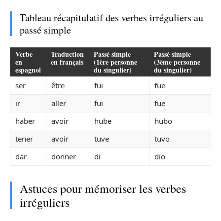
Tableau récapitulatif des verbes irréguliers au
passé simple
Verbe
Traduction
Passé simple
Passé simple
en
en français
(1ère personne
(3ème personne
espagnol
du singulier)
du singulier)
ser
être
fui
fue
ir
aller
fui
fue
haber
avoir
hube
hubo
tener
avoir
tuve
tuvo
dar
donner
di
dio
Astuces pour mémoriser les verbes
irréguliers