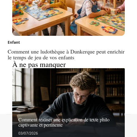
Enfant
Comment une ludothèque à Dunkerque peut enrichir
le temps de jeu de vos enfants
À ne pas manquer
Comment réaliser une explication de texte philo
Contact
Mentions légales
Sitemap
captivante et pertinente
© 2026 | echosdecole.fr
03/07/2026