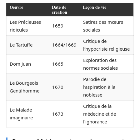
Ōeuvre
Date de
Leçon de vie
création
Les Précieuses
Satires des mœurs
1659
ridicules
sociales
Critique de
Le Tartuffe
1664/1669
l’hypocrisie religieuse
Exploration des
Dom Juan
1665
normes sociales
Parodie de
Le Bourgeois
1670
l’aspiration à la
Gentilhomme
noblesse
Critique de la
Le Malade
1673
médecine et de
imaginaire
l’ignorance