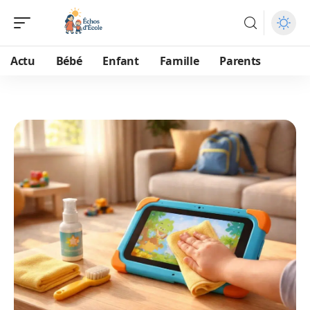
Actu
Bébé
Enfant
Famille
Parents