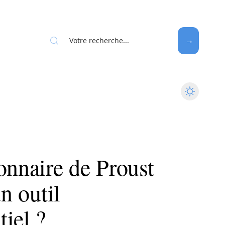
onnaire de Proust
un outil
iel ?