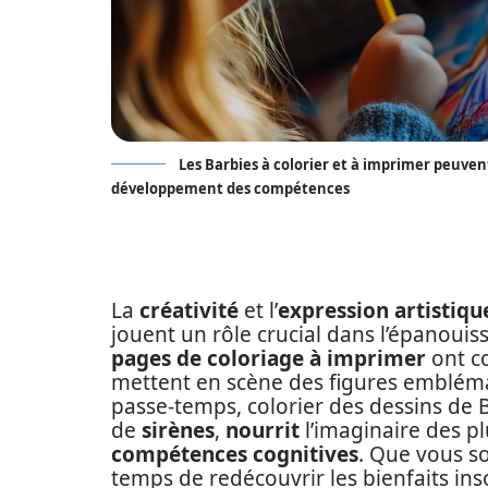
Les Barbies à colorier et à imprimer peuven
développement des compétences
La
créativité
et l’
expression artistiqu
jouent un rôle crucial dans l’épanouis
pages de coloriage à imprimer
ont co
mettent en scène des figures embléma
passe-temps, colorier des dessins de 
de
sirènes
,
nourrit
l’imaginaire des p
compétences cognitives
. Que vous so
temps de redécouvrir les bienfaits in