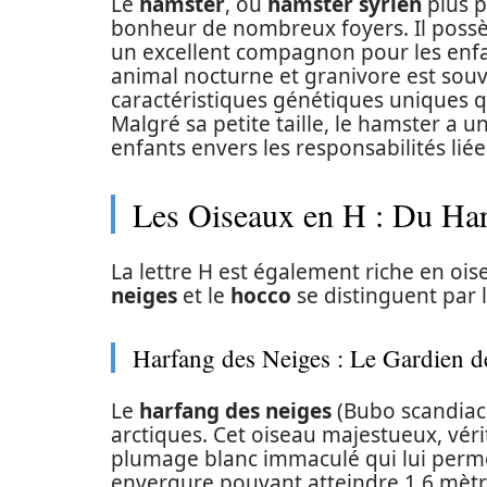
Le
hamster
, ou
hamster syrien
plus p
bonheur de nombreux foyers. Il possèd
un excellent compagnon pour les enf
animal nocturne et granivore est souve
caractéristiques génétiques uniques q
Malgré sa petite taille, le hamster a 
enfants envers les responsabilités lié
Les Oiseaux en H : Du Ha
La lettre H est également riche en ois
neiges
et le
hocco
se distinguent par 
Harfang des Neiges : Le Gardien de
Le
harfang des neiges
(Bubo scandiac
arctiques. Cet oiseau majestueux, véri
plumage blanc immaculé qui lui perme
envergure pouvant atteindre 1,6 mètre,