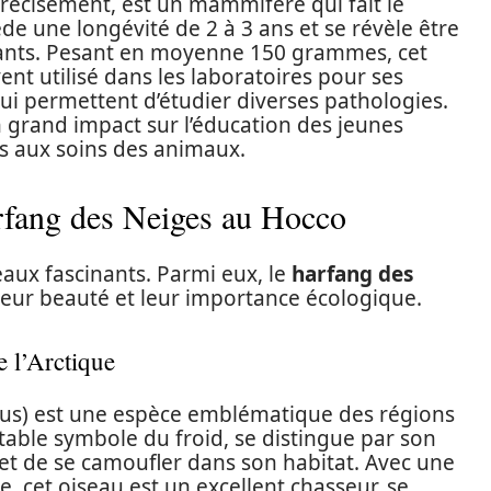
récisément, est un mammifère qui fait le
e une longévité de 2 à 3 ans et se révèle être
ants. Pesant en moyenne 150 grammes, cet
nt utilisé dans les laboratoires pour ses
ui permettent d’étudier diverses pathologies.
un grand impact sur l’éducation des jeunes
es aux soins des animaux.
rfang des Neiges au Hocco
eaux fascinants. Parmi eux, le
harfang des
leur beauté et leur importance écologique.
 l’Arctique
us) est une espèce emblématique des régions
table symbole du froid, se distingue par son
t de se camoufler dans son habitat. Avec une
 cet oiseau est un excellent chasseur, se