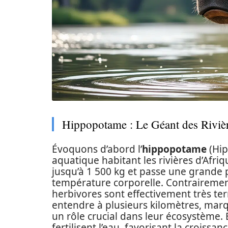
Hippopotame : Le Géant des Riviè
Évoquons d’abord l’
hippopotame
(Hip
aquatique habitant les rivières d’Afr
jusqu’à 1 500 kg et passe une grande p
température corporelle. Contrairement
herbivores sont effectivement très terr
entendre à plusieurs kilomètres, mar
un rôle crucial dans leur écosystème. 
fertilisent l’eau, favorisant la croissa