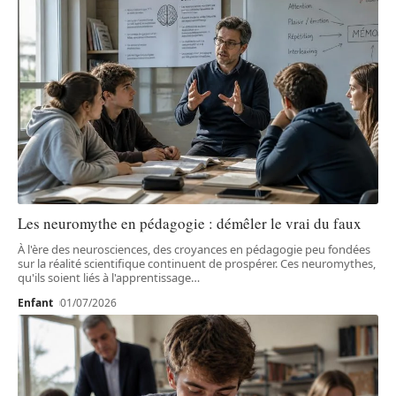
Les neuromythe en pédagogie : démêler le vrai du faux
À l'ère des neurosciences, des croyances en pédagogie peu fondées
sur la réalité scientifique continuent de prospérer. Ces neuromythes,
qu'ils soient liés à l'apprentissage
…
Enfant
01/07/2026