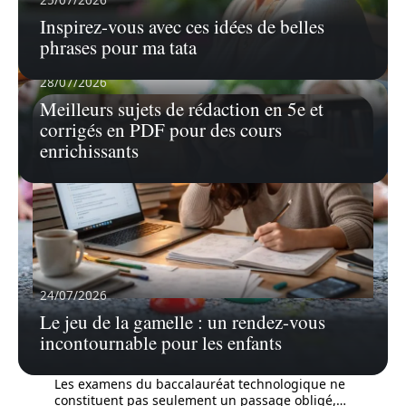
baccalauréat est non seulement un
…
Inspirez-vous avec ces idées de belles
En savoir plus
phrases pour ma tata
28/07/2026
Meilleurs sujets de rédaction en 5e et
corrigés en PDF pour des cours
enrichissants
24/07/2026
Le jeu de la gamelle : un rendez-vous
05/07/2026
incontournable pour les enfants
Découvrez les erreurs courantes à éviter
lors d’une simulation bac st2s
Les examens du baccalauréat technologique ne
constituent pas seulement un passage obligé,
…