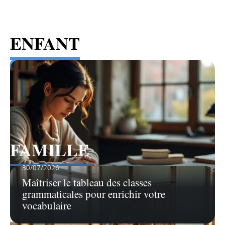
ENFANT
Voir tous les articles
FAMILLE
30/07/2026
Voir tous les articles
Maîtriser le tableau des classes
grammaticales pour enrichir votre
vocabulaire