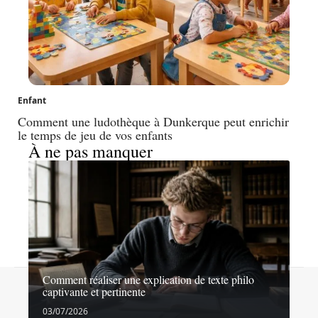
Enfant
Comment une ludothèque à Dunkerque peut enrichir
le temps de jeu de vos enfants
À ne pas manquer
Comment réaliser une explication de texte philo
Contact
Mentions légales
Sitemap
captivante et pertinente
© 2026 | echosdecole.fr
03/07/2026